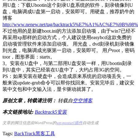
用U盘：下载Ubootin这个刻录U盘系统的软件，刻录镜像到U
盘，电脑调成U盘第一启动，安装即可。用硬盘，推荐奶牛的
博客
http://www.nenew.net/tag/backtrack5%E7%A1%AC%E7%9B
不过他用的是新建boot.ini的方法添加启动项，由于win7已经不
再采用xp那样的启动方式，个人建议使用easybcd这款免费的
启动项管理软件来添加启动项。 用光盘，dvd刻录机刻录镜像
到光盘，电脑调成光驱第一启动，安装即可。 用户root，密码
toor，图形界面：startx。
3。安装在U盘中，与第二部用U盘安装一样，用Ubootin刻录
到U盘中，其实已经装在U盘中了，大约占用3G的空间。
PS：如果安装在硬盘中，会造成原来系统的启动项丢失，一
般来说update-grub命令可以帮你找回来。安装完毕后，建议安
装中文包和中文输入法，显卡驱动就算了。
原创文章，转载请注明：
转载自
空空博客
本文链接地址:
Backtrack5安装
文章的脚注信息由WordPress的
wp-posturl插件
自动生成
Tags:
BackTrack
黑客工具