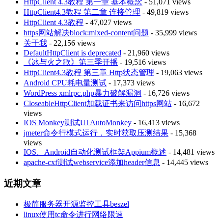
HttpClient 4.3教程 第一章 基本概念
- 51,071 views
HttpClient4.3教程 第二章 连接管理
- 49,819 views
HttpClient 4.3教程
- 47,027 views
https网站解决block:mixed-content问题
- 35,999 views
关于我
- 22,156 views
DefaultHttpClient is deprecated
- 21,960 views
《冰与火之歌》第三季开播
- 19,516 views
HttpClient4.3教程 第三章 Http状态管理
- 19,063 views
Android CPU耗电量测试
- 17,373 views
WordPress xmlrpc.php暴力破解漏洞
- 16,726 views
CloseableHttpClient加载证书来访问https网站
- 16,672
views
IOS Monkey测试UI AutoMonkey
- 16,413 views
jmeter命令行模式运行，实时获取压测结果
- 15,368
views
IOS、Android自动化测试框架Appium概述
- 14,481 views
apache-cxf测试webservice添加header信息
- 14,445 views
近期文章
极简服务器开源监控工具beszel
linux使用tc命令进行网络限速