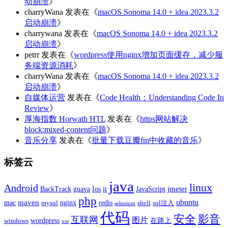
动崩溃
》
charryWana
发表在《
macOS Sonoma 14.0 + idea 2023.3.2
启动崩溃
》
charrywana
发表在《
macOS Sonoma 14.0 + idea 2023.3.2
启动崩溃
》
petrr
发表在《
wordpress使用nginx增加页面缓存，减少服
务端资源消耗
》
charryWana
发表在《
macOS Sonoma 14.0 + idea 2023.3.2
启动崩溃
》
自媒体运营
发表在《
Code Health：Understanding Code In
Review
》
厚海指数 Horwath HTL
发表在《
https网站解决
block:mixed-content问题
》
音乐分享
发表在《
批量下载豆瓣fm中收藏的音乐
》
标签云
java
linux
Android
guava
Ios
it
jmeter
BackTrack
JavaScript
php
ubuntu
mac
maven
nginx
redis
mysql
shell
sql注入
selenium
代码
安全
影音
互联网
图片
wordpress
windows
在路上
xss